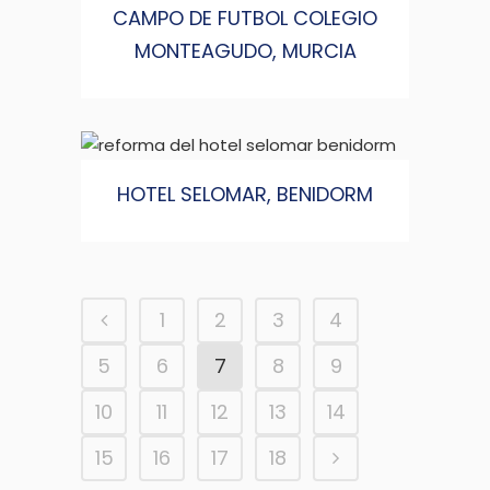
CAMPO DE FUTBOL COLEGIO
MONTEAGUDO, MURCIA
HOTEL SELOMAR, BENIDORM
1
2
3
4
5
6
7
8
9
10
11
12
13
14
15
16
17
18