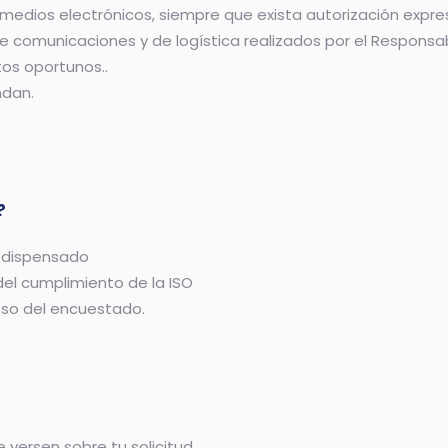
medios electrónicos, siempre que exista autorización expre
 de comunicaciones y de logística realizados por el Responsa
tos oportunos..
ndan.
?
o dispensado
 del cumplimiento de la ISO
eso del encuestado.
?
 versen sobre tu solicitud.