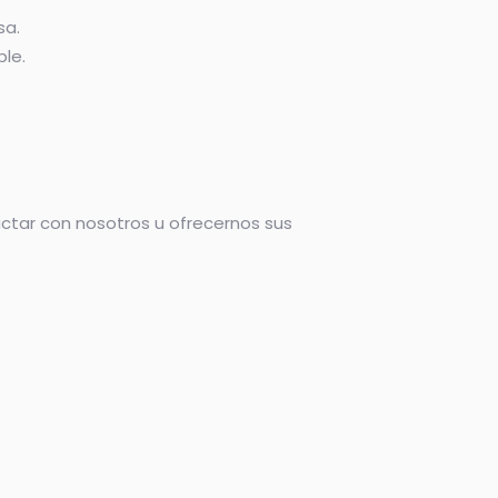
sa.
ble.
actar con nosotros u ofrecernos sus