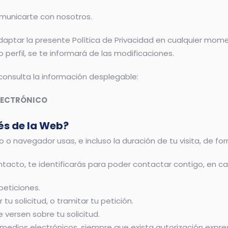
omunicarte con nosotros.
daptar la presente Política de Privacidad en cualquier mom
 perfil, se te informará de las modificaciones.
 consulta la información desplegable:
ELECTRÓNICO
és de la Web?
 o navegador usas, e incluso la duración de tu visita, de f
contacto, te identificarás para poder contactar contigo, en 
peticiones.
 tu solicitud, o tramitar tu petición.
 versen sobre tu solicitud.
medios electrónicos, siempre que exista autorización expre