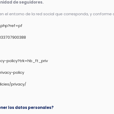
nidad de seguidores.
n el entorno de la red social que corresponda, y conforme a 
.php?ref=pf
5833707900388
acy-policy?trk=hb_ft_priv
rivacy-policy
icies/privacy/
er los datos personales?