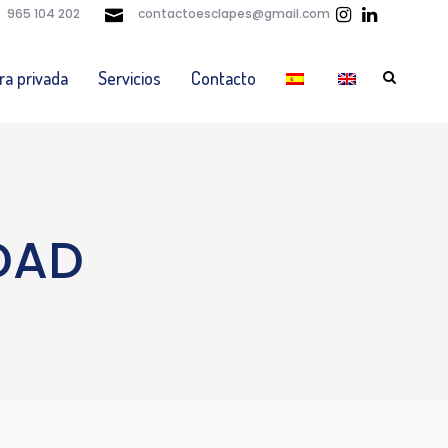
965 104 202
contactoesclapes@gmail.com
ra privada
Servicios
Contacto
DAD