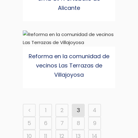
Alicante
Reforma en la comunidad de
vecinos Las Terrazas de
Villajoyosa
1
2
3
4
5
6
7
8
9
10
11
12
13
14