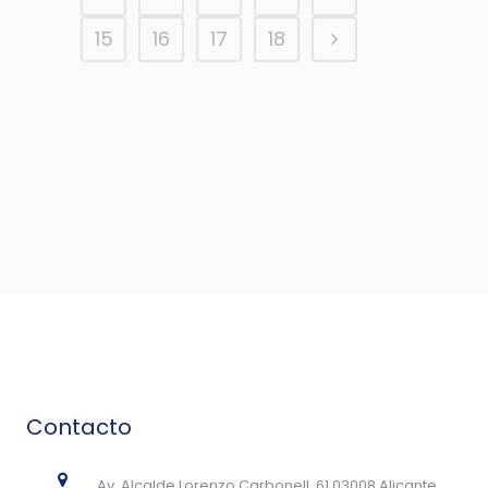
15
16
17
18
Contacto
Av. Alcalde Lorenzo Carbonell, 61 03008 Alicante