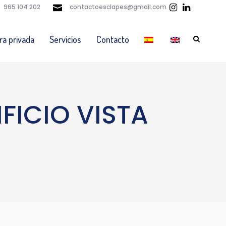
965 104 202
contactoesclapes@gmail.com
ra privada
Servicios
Contacto
FICIO VISTA