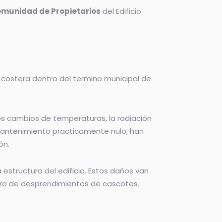
munidad de Propietarios
del Edificio
a costera dentro del termino municipal de
e,los cambios de temperaturas, la radiación
 mantenimiento practicamente nulo, han
ón.
a estructura del edificio. Estos daños van
ligro de desprendimientos de cascotes.