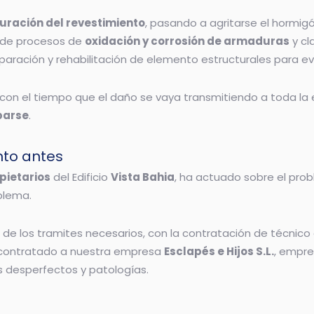
suración del revestimiento
, pasando a agritarse el hormig
 de procesos de
oxidación y corrosión de armaduras
y cl
paración y rehabilitación de elemento estructurales para e
 con el tiempo que el daño se vaya transmitiendo a toda la
barse
.
nto antes
pietarios
del Edificio
Vista Bahia
, ha actuado sobre el pro
blema.
r de los tramites necesarios, con la contratación de técni
a contratado a nuestra empresa
Esclapés e Hijos S.L.
, empre
s desperfectos y patologías.