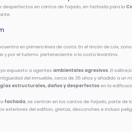
 desperfectos en cantos de forjado, en fachada para la
Co
ante.
rm
cuentra en primera linea de costa. En el rincón de Loix, zon
 y por el turismo. perteneciente a la costa levantina.
e haya expuesto a agentes
ambientales agresivos
. El salitr
a antigüedad del inmueble, cerca de 35 años y añadido a un
gías estructurales, daños y desperfectos
en la edificaci
la
fachada
, se centran en los cantos de forjado, parte de l
os exteriores del edificio, grietas, desconches e incluso pe