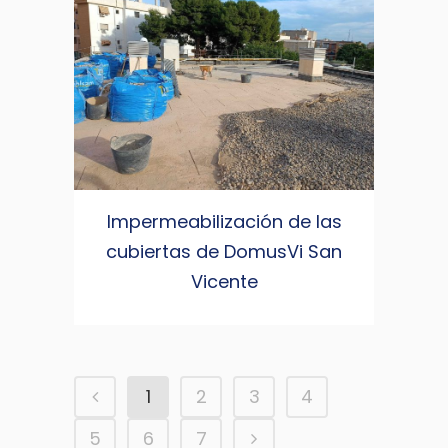
Impermeabilización de las
cubiertas de DomusVi San
Vicente
1
2
3
4
5
6
7