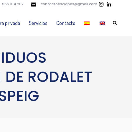
965 104 202
contactoesclapes@gmail.com
ra privada
Servicios
Contacto
SIDUOS
 DE RODALET
SPEIG