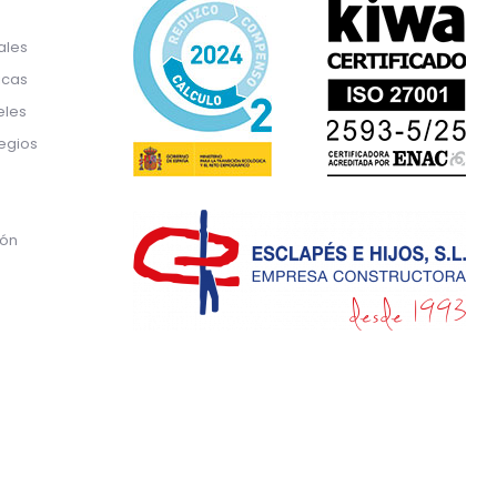
ales
icas
eles
egios
ión