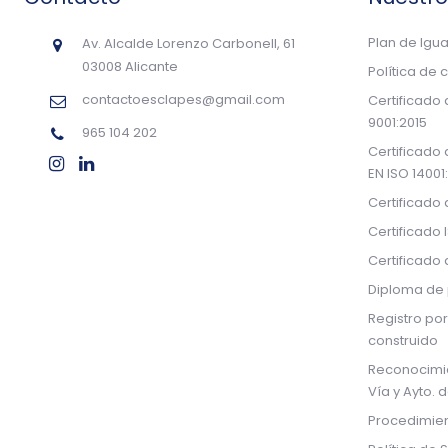
Plan de Igu
Av. Alcalde Lorenzo Carbonell, 61
03008 Alicante
Política de 
contactoesclapes@gmail.com
Certificado
9001:2015
965 104 202
Certificado
EN ISO 14001
Certificado
Certificado 
Certificado
Diploma de 
Registro por
construido
Reconocimi
Vía y Ayto. 
Procedimien