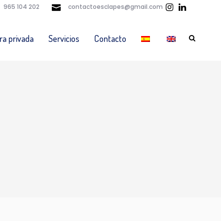
965 104 202
contactoesclapes@gmail.com
ra privada
Servicios
Contacto