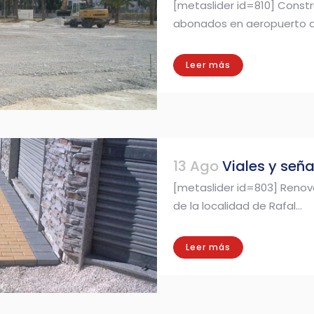
[metaslider id=810] Const
abonados en aeropuerto de
Leer más
13 Ago
Viales y señ
[metaslider id=803] Renov
de la localidad de Rafal...
Leer más