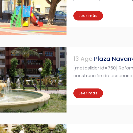
Leer más
13 Ago
Plaza Navarr
[metaslider id=760] Reform
construcción de escenario 
Leer más