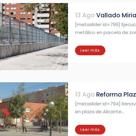
13 Ago
Vallado Miri
[metaslider id=799] Ejecu
metálico en parcela de zon
Leer más
13 Ago
Reforma Plaz
[metaslider id=794] Renov
en plaza de Alicante...
Leer más