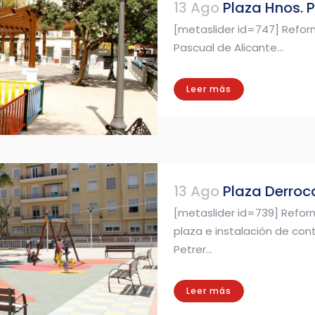
13 Ago
Plaza Hnos. P
[metaslider id=747] Refor
Pascual de Alicante...
Leer más
13 Ago
Plaza Derroca
[metaslider id=739] Refor
plaza e instalación de co
Petrer...
Leer más