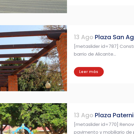
13 Ago
Plaza San Agu
[metaslider id=787] Constr
barrio de Alicante...
Leer más
13 Ago
Plaza Patern
[metaslider id=770] Renova
pavimento y mobiliario de p