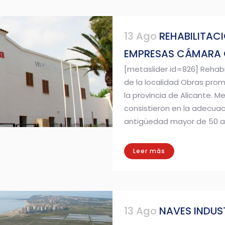
13 Ago
REHABILITACI
EMPRESAS CÁMARA 
[metaslider id=826] Rehabi
de la localidad Obras pro
la provincia de Alicante. 
consistieron en la adecuac
antigüedad mayor de 50 año
Leer más
13 Ago
NAVES INDUS