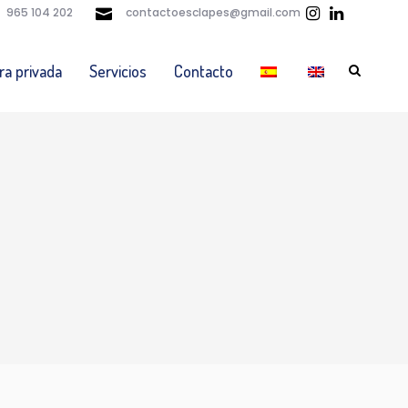
965 104 202
contactoesclapes@gmail.com
ra privada
Servicios
Contacto