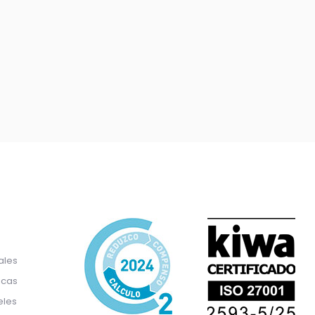
ales
icas
eles