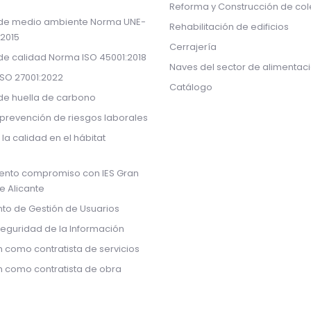
Reforma y Construcción de col
 de medio ambiente Norma UNE-
Rehabilitación de edificios
:2015
Cerrajería
 de calidad Norma ISO 45001:2018
Naves del sector de alimentac
ISO 27001:2022
Catálogo
 de huella de carbono
prevención de riesgos laborales
 la calidad en el hábitat
ento compromiso con IES Gran
de Alicante
to de Gestión de Usuarios
Seguridad de la Información
n como contratista de servicios
ón como contratista de obra