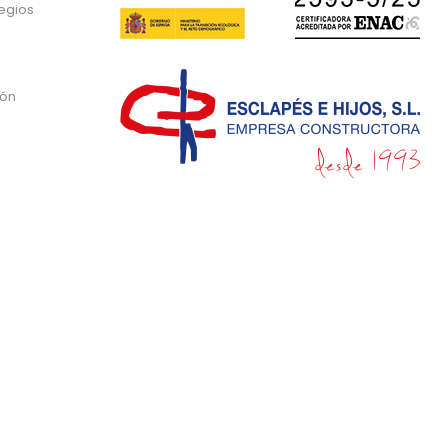
egios
ión