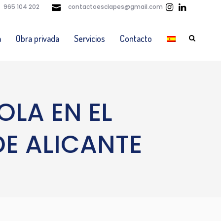
965 104 202
contactoesclapes@gmail.com
a
Obra privada
Servicios
Contacto
OLA EN EL
DE ALICANTE