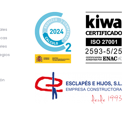
ales
icas
eles
egios
ión