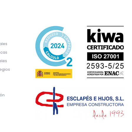
ales
icas
eles
egios
ión