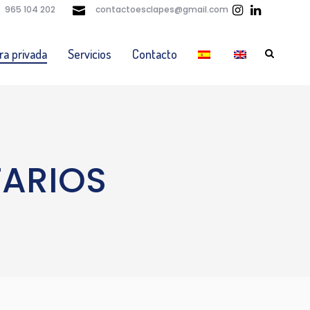
965 104 202
contactoesclapes@gmail.com
ra privada
Servicios
Contacto
TARIOS