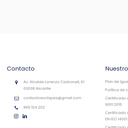
Contacto
Nuestr
Plan de Igu
Av. Alcalde Lorenzo Carbonell, 61
03008 Alicante
Política de 
contactoesclapes@gmail.com
Certificado
9001:2015
965 104 202
Certificado
EN ISO 14001
Certificado