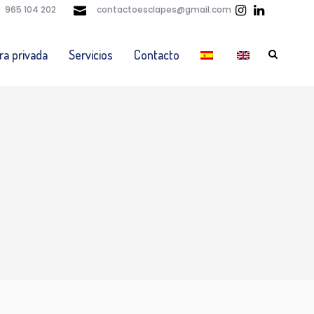
965 104 202
contactoesclapes@gmail.com
ra privada
Servicios
Contacto