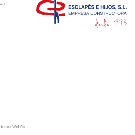
ión
ado por
WebElx