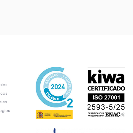
ales
icas
eles
egios