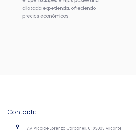
el que Esclapés e Hijos posee una
dilatada expetienda, ofreciendo
precios económicos.
Contacto
Av. Alcalde Lorenzo Carbonell, 61 03008 Alicante