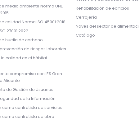
 de medio ambiente Norma UNE-
Rehabilitación de edificios
:2015
Cerrajería
 de calidad Norma ISO 45001:2018
Naves del sector de alimentac
ISO 27001:2022
Catálogo
 de huella de carbono
prevención de riesgos laborales
 la calidad en el hábitat
ento compromiso con IES Gran
de Alicante
to de Gestión de Usuarios
Seguridad de la Información
n como contratista de servicios
ón como contratista de obra