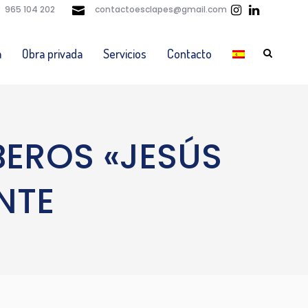
965 104 202
contactoesclapes@gmail.com
a
Obra privada
Servicios
Contacto
EROS «JESÚS
NTE