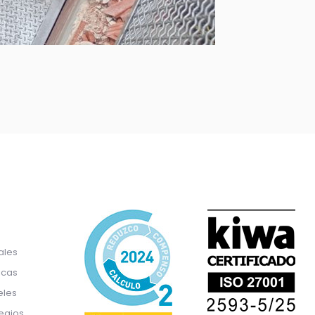
ales
icas
eles
egios