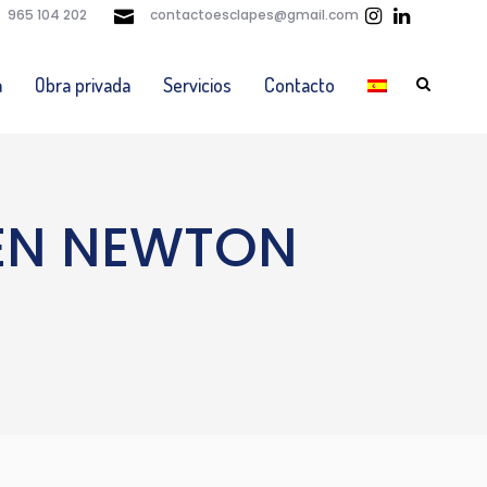
965 104 202
contactoesclapes@gmail.com
a
Obra privada
Servicios
Contacto
 EN NEWTON