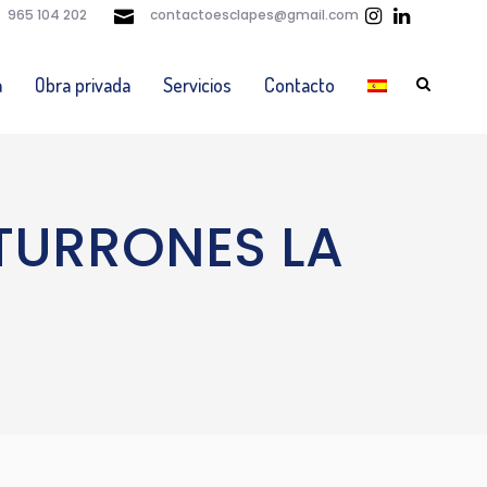
965 104 202
contactoesclapes@gmail.com
a
Obra privada
Servicios
Contacto
 TURRONES LA