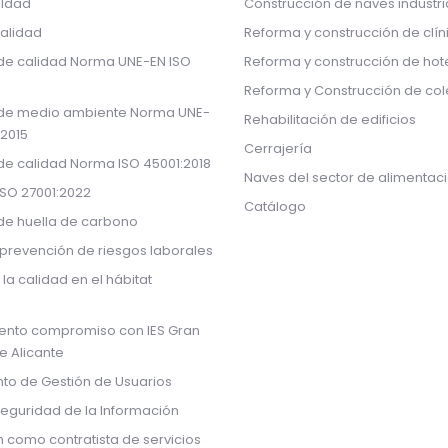
aldad
Construcción de naves industri
calidad
Reforma y construcción de clín
 de calidad Norma UNE-EN ISO
Reforma y construcción de hot
Reforma y Construcción de col
 de medio ambiente Norma UNE-
Rehabilitación de edificios
:2015
Cerrajería
 de calidad Norma ISO 45001:2018
Naves del sector de alimentac
ISO 27001:2022
Catálogo
 de huella de carbono
prevención de riesgos laborales
 la calidad en el hábitat
ento compromiso con IES Gran
de Alicante
to de Gestión de Usuarios
Seguridad de la Información
n como contratista de servicios