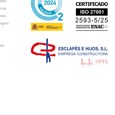
ales
icas
eles
egios
ión