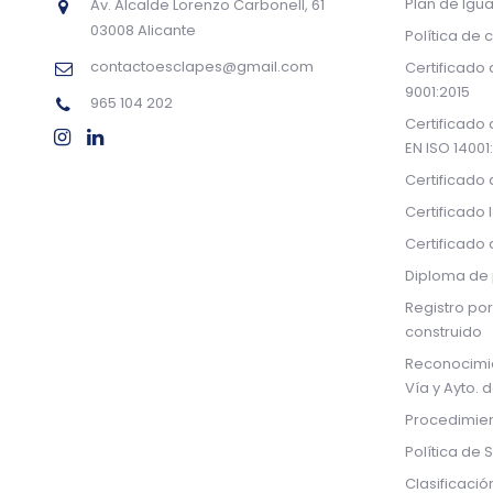
Plan de Igu
Av. Alcalde Lorenzo Carbonell, 61
03008 Alicante
Política de 
contactoesclapes@gmail.com
Certificado
9001:2015
965 104 202
Certificado
EN ISO 14001
Certificado
Certificado 
Certificado
Diploma de 
Registro por
construido
Reconocimi
Vía y Ayto. 
Procedimien
Política de 
Clasificació