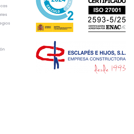
icas
eles
egios
ión