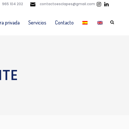
965 104 202
contactoesclapes@gmail.com
ra privada
Servicios
Contacto
NTE