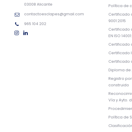
03008 Alicante
Política de 
contactoesclapes@gmail.com
Certificado
9001:2015
965 104 202
Certificado
EN ISO 14001
Certificado
Certificado 
Certificado
Diploma de 
Registro por
construido
Reconocimi
Vía y Ayto. 
Procedimien
Política de 
Clasificació