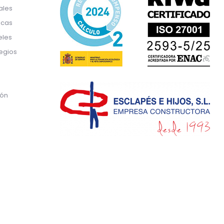
ales
icas
eles
egios
ión