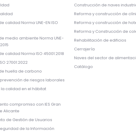
aldad
Construcción de naves industri
calidad
Reforma y construcción de clín
 de calidad Norma UNE-EN ISO
Reforma y construcción de hot
Reforma y Construcción de col
 de medio ambiente Norma UNE-
Rehabilitación de edificios
:2015
Cerrajería
 de calidad Norma ISO 45001:2018
Naves del sector de alimentac
ISO 27001:2022
Catálogo
 de huella de carbono
prevención de riesgos laborales
 la calidad en el hábitat
ento compromiso con IES Gran
de Alicante
to de Gestión de Usuarios
Seguridad de la Información