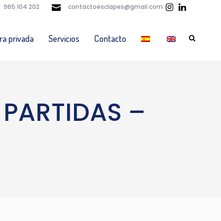
965 104 202
contactoesclapes@gmail.com
ra privada
Servicios
Contacto
 PARTIDAS –