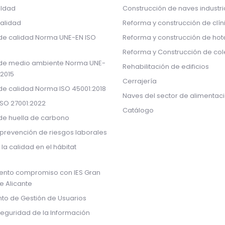
aldad
Construcción de naves industri
calidad
Reforma y construcción de clín
 de calidad Norma UNE-EN ISO
Reforma y construcción de hot
Reforma y Construcción de col
 de medio ambiente Norma UNE-
Rehabilitación de edificios
:2015
Cerrajería
 de calidad Norma ISO 45001:2018
Naves del sector de alimentac
ISO 27001:2022
Catálogo
 de huella de carbono
prevención de riesgos laborales
 la calidad en el hábitat
ento compromiso con IES Gran
de Alicante
to de Gestión de Usuarios
Seguridad de la Información