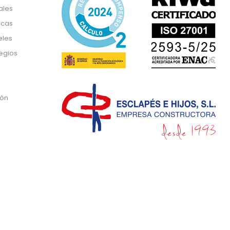
ales
icas
eles
egios
ión