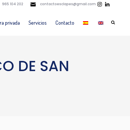
965 104 202
contactoesclapes@gmail.com
ra privada
Servicios
Contacto
O DE SAN