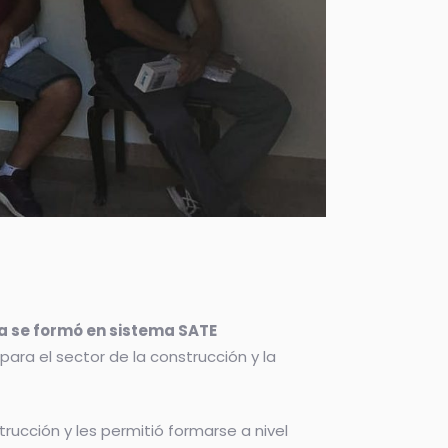
la se formó en sistema SATE
para el sector de la construcción y la
trucción y les permitió formarse a nivel