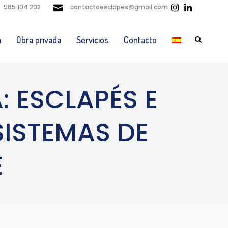
965 104 202
contactoesclapes@gmail.com
a
Obra privada
Servicios
Contacto
: ESCLAPÉS E
 SISTEMAS DE
E