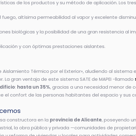
ísticas de los productos y su método de aplicación. Los tre
fuego, altísima permeabilidad al vapor y excelente disminu
nes biológicas y la posibilidad de una gran resistencia al i
icación y con óptimas prestaciones aislantes.
 Aislamiento Térmico por el Exterior», aludiendo al sistema
r. La gran ventaja de este sistema SATE de MAPEI -llamado
ificio
:
hasta un 35%
, gracias a una necesidad menor de cal
e el confort de las personas habitantes del espacio y su
hacemos
a constructora en la
provincia de Alicante
, poseyendo u
ustrial, la obra pública y privada —comunidades de propietario
ción y reforma de viviendas y locales para actividades comerc