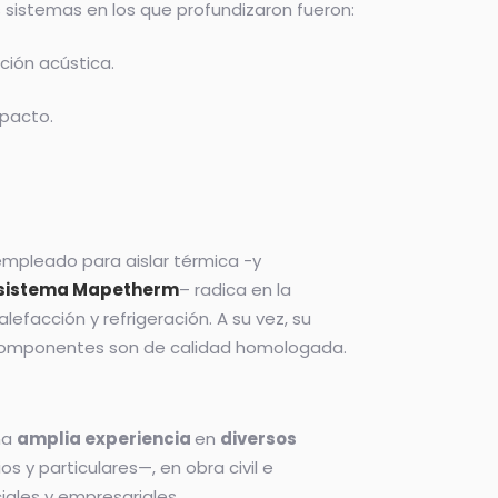
s sistemas en los que profundizaron fueron:
ción acústica.
mpacto.
 empleado para aislar térmica -y
sistema Mapetherm
– radica en la
efacción y refrigeración. A su vez, su
s componentes son de calidad homologada.
na
amplia experiencia
en
diversos
s y particulares—, en obra civil e
iales y empresariales.