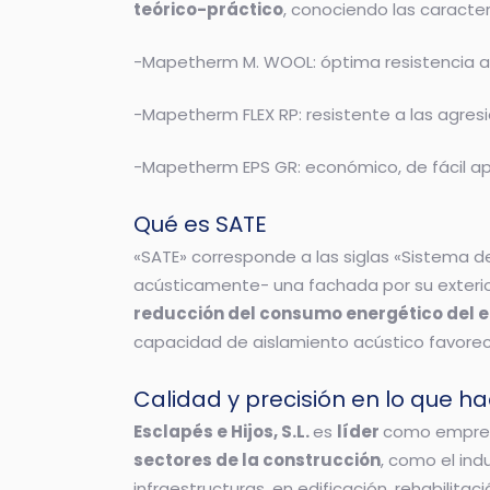
teórico-práctico
, conociendo las caracter
-Mapetherm M. WOOL: óptima resistencia al 
-Mapetherm FLEX RP: resistente a las agresio
-Mapetherm EPS GR: económico, de fácil apl
Qué es SATE
«SATE» corresponde a las siglas «Sistema de
acústicamente- una fachada por su exterio
reducción del consumo energético del ed
capacidad de aislamiento acústico favorec
Calidad y precisión en lo que 
Esclapés e Hijos, S.L.
es
líder
como empres
sectores de la construcción
, como el ind
infraestructuras, en edificación, rehabilita