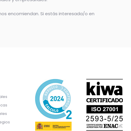
 nos encomiendan. Si estás interesada/o en
ales
icas
eles
egios